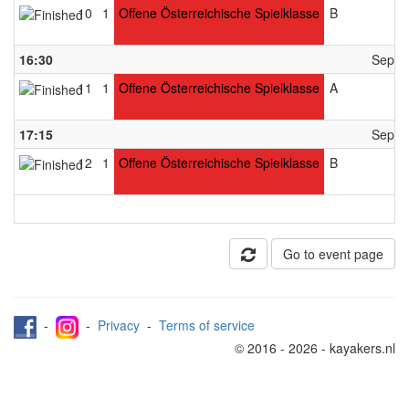
10
1
Offene Österreichische Spielklasse
B
16:30
Septe
11
1
Offene Österreichische Spielklasse
A
17:15
Septe
12
1
Offene Österreichische Spielklasse
B
Go to event page
-
-
Privacy
-
Terms of service
© 2016 - 2026 - kayakers.nl