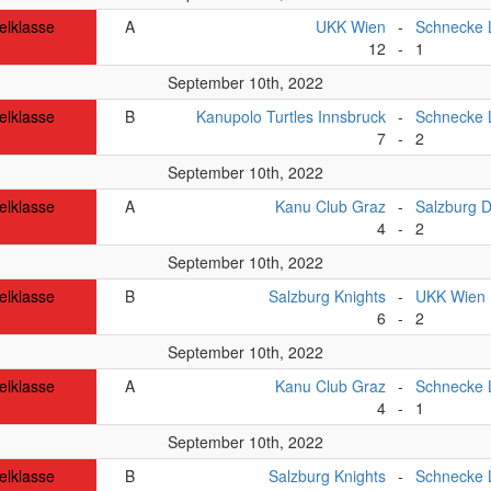
elklasse
A
UKK Wien
-
Schnecke 
12
-
1
September 10th, 2022
elklasse
B
Kanupolo Turtles Innsbruck
-
Schnecke 
7
-
2
September 10th, 2022
elklasse
A
Kanu Club Graz
-
Salzburg 
4
-
2
September 10th, 2022
elklasse
B
Salzburg Knights
-
UKK Wien
6
-
2
September 10th, 2022
elklasse
A
Kanu Club Graz
-
Schnecke 
4
-
1
September 10th, 2022
elklasse
B
Salzburg Knights
-
Schnecke 