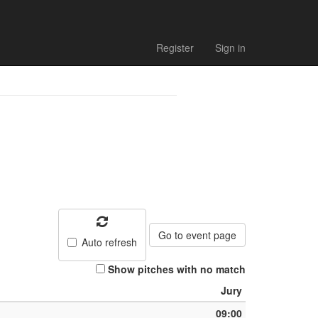
h list
Register
Sign in
Go to event page
Auto refresh
Show pitches with no match
Jury
09:00