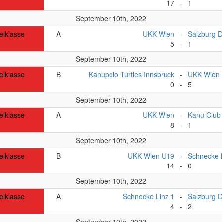
17
-
1
September 10th, 2022
elklasse
A
UKK Wien
-
Salzburg 
5
-
1
September 10th, 2022
elklasse
B
Kanupolo Turtles Innsbruck
-
UKK Wien
0
-
5
September 10th, 2022
elklasse
A
UKK Wien
-
Kanu Club
8
-
1
September 10th, 2022
elklasse
B
UKK Wien U19
-
Schnecke 
14
-
0
September 10th, 2022
elklasse
A
Schnecke Linz 1
-
Salzburg 
4
-
2
September 10th, 2022