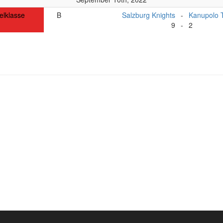
elklasse
B
Salzburg Knights
-
Kanupolo T
9
-
2