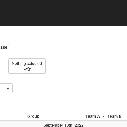
smeisterschaften 2022 - Matc
Nothing selected
»
Group
Team A
-
Team B
September 10th, 2022