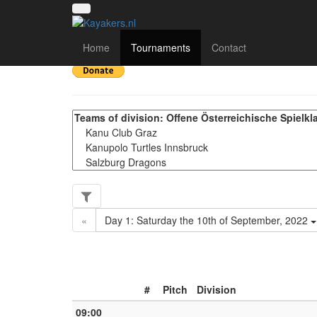
Österreichische Staat
Home
Tournaments
Contact
«
Day 1: Saturday the 10th of September, 2022
#
Pitch
Division
09:00