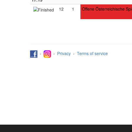
12
1
Offene Österreichische Spi
-
-
Privacy
-
Terms of service