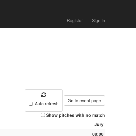
h list
Register
Sign in
Go to event page
Auto refresh
Show pitches with no match
Jury
08:00