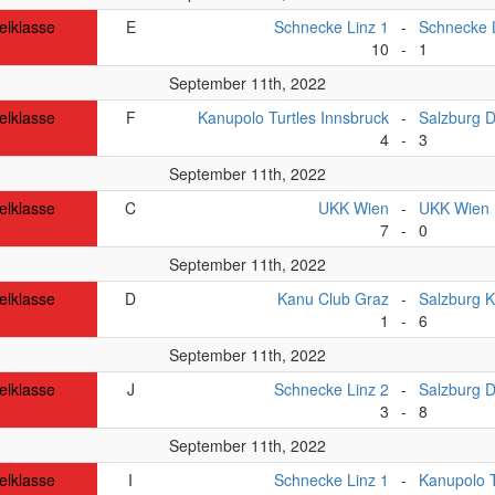
elklasse
E
Schnecke Linz 1
-
Schnecke 
10
-
1
September 11th, 2022
elklasse
F
Kanupolo Turtles Innsbruck
-
Salzburg 
4
-
3
September 11th, 2022
elklasse
C
UKK Wien
-
UKK Wien
7
-
0
September 11th, 2022
elklasse
D
Kanu Club Graz
-
Salzburg K
1
-
6
September 11th, 2022
elklasse
J
Schnecke Linz 2
-
Salzburg 
3
-
8
September 11th, 2022
elklasse
I
Schnecke Linz 1
-
Kanupolo T