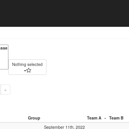
smeisterschaften 2022 - Matc
Nothing selected
»
Group
Team A
-
Team B
September 11th, 2022