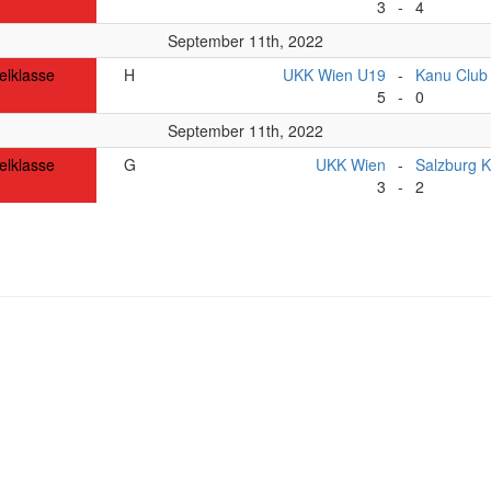
3
-
4
September 11th, 2022
elklasse
H
UKK Wien U19
-
Kanu Club
5
-
0
September 11th, 2022
elklasse
G
UKK Wien
-
Salzburg K
3
-
2