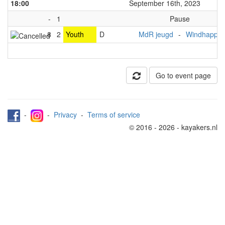
18:00
September 16th, 2023
-
1
Pause
8
2
Youth
D
MdR jeugd
-
Windhapper
Go to event page
-
-
Privacy
-
Terms of service
© 2016 - 2026 - kayakers.nl