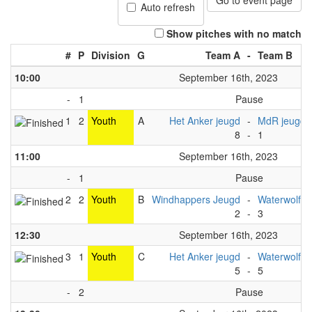
Go to event page
Auto refresh
Show pitches with no match
#
P
Division
G
Team A
-
Team B
10:00
September 16th, 2023
-
1
Pause
1
2
Youth
A
Het Anker jeugd
-
MdR jeugd
8
-
1
11:00
September 16th, 2023
-
1
Pause
2
2
Youth
B
Windhappers Jeugd
-
Waterwolf A
2
-
3
12:30
September 16th, 2023
3
1
Youth
C
Het Anker jeugd
-
Waterwolf A
5
-
5
-
2
Pause