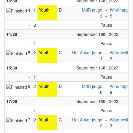
13:30
September 16th, 2023
4
1
Youth
D
MdR jeugd
-
Windhapper
3
-
5
-
2
Pause
14:30
September 16th, 2023
-
1
Pause
5
2
Youth
C
Het Anker jeugd
-
Waterwolf A
1
-
2
15:30
September 16th, 2023
-
1
Pause
6
2
Youth
D
MdR jeugd
-
Windhapper
0
-
6
17:00
September 16th, 2023
-
1
Pause
7
2
Youth
C
Het Anker jeugd
-
Waterwolf A
2
-
3