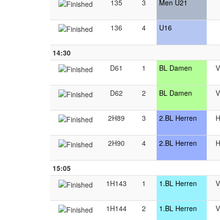
135
3
Men U21
136
4
U16
14:30
D61
1
BL Damen
V
D62
2
BL Damen
V
2H89
3
2.BL Herren
H
2H90
4
2.BL Herren
H
15:05
1H143
1
1.BL Herren
V
1H144
2
1.BL Herren
V