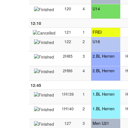
120
4
U14
12:10
121
1
FREI
122
2
U16
2H85
3
2.BL Herren
H
2H86
4
2.BL Herren
H
12:45
1H139
1
1.BL Herren
H
1H140
2
1.BL Herren
H
127
3
Men U21