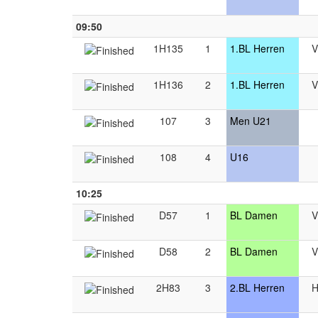
09:50
1H135
1
1.BL Herren
V
1H136
2
1.BL Herren
V
107
3
Men U21
108
4
U16
10:25
D57
1
BL Damen
V
D58
2
BL Damen
V
2H83
3
2.BL Herren
H