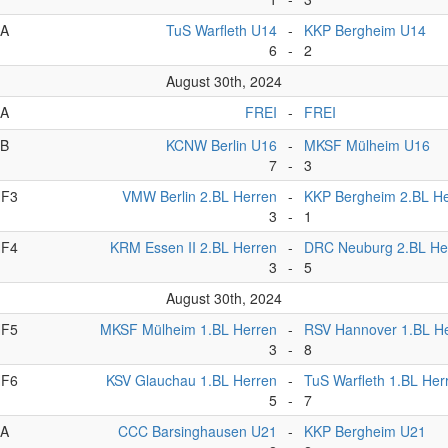
A
TuS Warfleth U14
-
KKP Bergheim U14
6
-
2
August 30th, 2024
A
FREI
-
FREI
B
KCNW Berlin U16
-
MKSF Mülheim U16
7
-
3
F3
VMW Berlin 2.BL Herren
-
KKP Bergheim 2.BL H
3
-
1
F4
KRM Essen II 2.BL Herren
-
DRC Neuburg 2.BL He
3
-
5
August 30th, 2024
F5
MKSF Mülheim 1.BL Herren
-
RSV Hannover 1.BL H
3
-
8
F6
KSV Glauchau 1.BL Herren
-
TuS Warfleth 1.BL Her
5
-
7
A
CCC Barsinghausen U21
-
KKP Bergheim U21