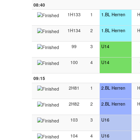
08:40
1H133
1
1.BL Herren
H
1H134
2
1.BL Herren
H
99
3
U14
100
4
U14
09:15
2H81
1
2.BL Herren
H
2H82
2
2.BL Herren
H
103
3
U16
104
4
U16