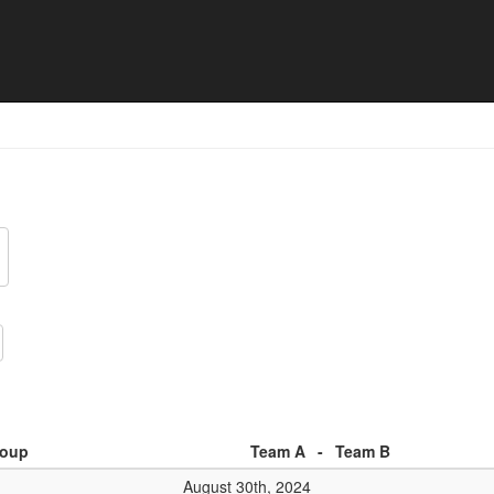
t 2024 - Match list
oup
Team A
-
Team B
August 30th, 2024