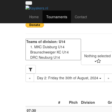
Deutsche Meisterschaf
Home
Tournaments
Contact
Nothing selected
«
Day 2: Friday the 30th of August, 2024
»
#
Pitch
Division
Gr
07:30