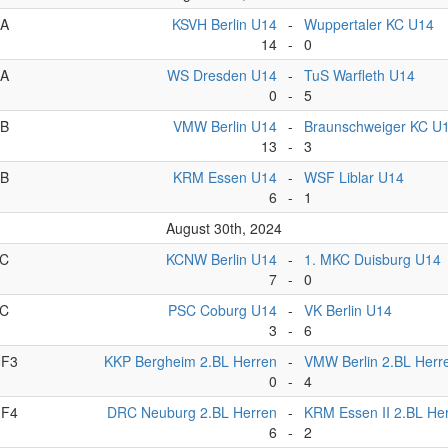
A
KSVH Berlin U14
-
Wuppertaler KC U14
14
-
0
A
WS Dresden U14
-
TuS Warfleth U14
0
-
5
B
VMW Berlin U14
-
Braunschweiger KC U
13
-
3
B
KRM Essen U14
-
WSF Liblar U14
6
-
1
August 30th, 2024
C
KCNW Berlin U14
-
1. MKC Duisburg U14
7
-
0
C
PSC Coburg U14
-
VK Berlin U14
3
-
6
F3
KKP Bergheim 2.BL Herren
-
VMW Berlin 2.BL Herr
0
-
4
F4
DRC Neuburg 2.BL Herren
-
KRM Essen II 2.BL He
6
-
2