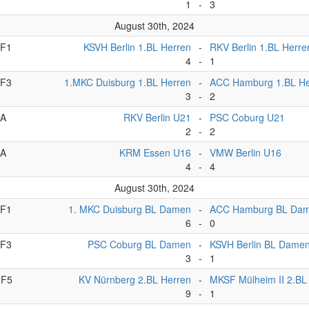
1
-
3
August 30th, 2024
F1
KSVH Berlin 1.BL Herren
-
RKV Berlin 1.BL Herre
4
-
1
F3
1.MKC Duisburg 1.BL Herren
-
ACC Hamburg 1.BL He
3
-
2
A
RKV Berlin U21
-
PSC Coburg U21
2
-
2
A
KRM Essen U16
-
VMW Berlin U16
4
-
4
August 30th, 2024
F1
1. MKC Duisburg BL Damen
-
ACC Hamburg BL Da
6
-
0
F3
PSC Coburg BL Damen
-
KSVH Berlin BL Dame
3
-
1
F5
KV Nürnberg 2.BL Herren
-
MKSF Mülheim II 2.BL
9
-
1