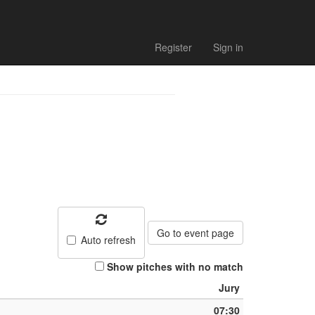
Register
Sign in
Go to event page
Auto refresh
Show pitches with no match
Jury
07:30