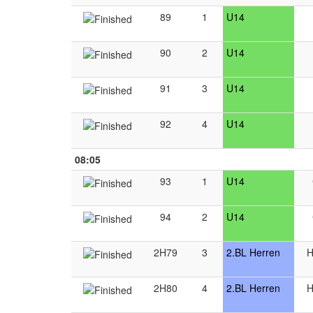
89
1
U14
90
2
U14
91
3
U14
92
4
U14
08:05
93
1
U14
94
2
U14
2H79
3
2.BL Herren
H
2H80
4
2.BL Herren
H