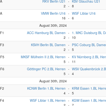
A
RKV Berlin U21
-
KSV Glauchau U21
2
-
8
A
VMW Berlin U16
-
WSF Liblar U16
16
-
6
August 30th, 2024
F1
ACC Hamburg BL Damen
-
1. MKC Duisburg BL 
2
-
10
F3
KSVH Berlin BL Damen
-
PSC Coburg BL Dame
2
-
5
F5
MKSF Mülheim II 2.BL Herren
-
KV Nürnberg 2.BL Her
5
-
11
F6
Göttinger PC 2.BL Herren
-
WSV Quakenbrück 2.B
5
-
4
August 30th, 2024
F2
KCNW Berlin 1.BL Herren
-
KRM Essen 1.BL Herr
4
-
5
F4
WSF Liblar 1.BL Herren
-
KGW Essen 1.BL Herr
2
-
7