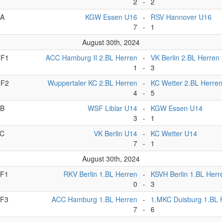
2
-
2
A
KGW Essen U16
-
RSV Hannover U16
7
-
1
August 30th, 2024
F1
ACC Hamburg II 2.BL Herren
-
VK Berlin 2.BL Herren
1
-
3
F2
Wuppertaler KC 2.BL Herren
-
KC Wetter 2.BL Herre
4
-
5
B
WSF Liblar U14
-
KGW Essen U14
3
-
1
C
VK Berlin U14
-
KC Wetter U14
7
-
1
August 30th, 2024
F1
RKV Berlin 1.BL Herren
-
KSVH Berlin 1.BL Herr
0
-
3
F3
ACC Hamburg 1.BL Herren
-
1.MKC Duisburg 1.BL 
7
-
6