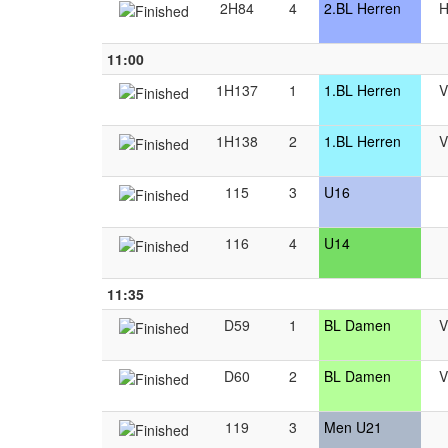
2H84
4
2.BL Herren
H
11:00
1H137
1
1.BL Herren
V
1H138
2
1.BL Herren
V
115
3
U16
116
4
U14
11:35
D59
1
BL Damen
V
D60
2
BL Damen
V
119
3
Men U21