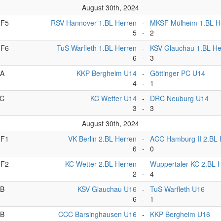
August 30th, 2024
F5
RSV Hannover 1.BL Herren
-
MKSF Mülheim 1.BL H
5
-
2
F6
TuS Warfleth 1.BL Herren
-
KSV Glauchau 1.BL He
6
-
3
A
KKP Bergheim U14
-
Göttinger PC U14
4
-
1
C
KC Wetter U14
-
DRC Neuburg U14
3
-
3
August 30th, 2024
F1
VK Berlin 2.BL Herren
-
ACC Hamburg II 2.BL 
6
-
0
F2
KC Wetter 2.BL Herren
-
Wuppertaler KC 2.BL 
2
-
4
B
KSV Glauchau U16
-
TuS Warfleth U16
6
-
1
B
CCC Barsinghausen U16
-
KKP Bergheim U16