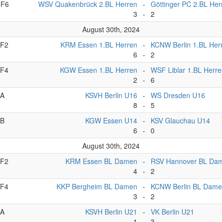
F6
WSV Quakenbrück 2.BL Herren
-
Göttinger PC 2.BL Her
3
-
2
August 30th, 2024
F2
KRM Essen 1.BL Herren
-
KCNW Berlin 1.BL Her
6
-
2
F4
KGW Essen 1.BL Herren
-
WSF Liblar 1.BL Herr
2
-
6
A
KSVH Berlin U16
-
WS Dresden U16
8
-
5
B
KGW Essen U14
-
KSV Glauchau U14
6
-
0
August 30th, 2024
F2
KRM Essen BL Damen
-
RSV Hannover BL Da
4
-
2
F4
KKP Bergheim BL Damen
-
KCNW Berlin BL Dam
3
-
2
A
KSVH Berlin U21
-
VK Berlin U21
1
-
3