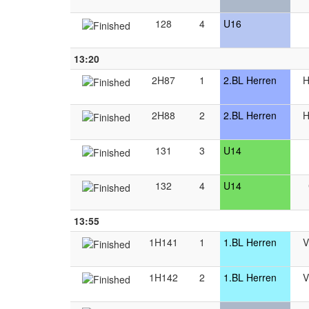
128
4
U16
13:20
2H87
1
2.BL Herren
H
2H88
2
2.BL Herren
H
131
3
U14
132
4
U14
13:55
1H141
1
1.BL Herren
V
1H142
2
1.BL Herren
V