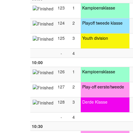
123
1
Kampioensklasse
124
2
Playoff tweede klasse
125
3
Youth division
-
4
10:00
126
1
Kampioensklasse
127
2
Play-off eerste/tweede
128
3
Derde Klasse
-
4
10:30