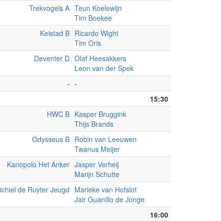
Trekvogels A
Teun Koelewijn
Tim Boekee
Keistad B
Ricardo Wight
Tim Oris
Deventer D
Olaf Heesakkers
Leon van der Spek
-
-
15:30
HWC B
Kasper Bruggink
Thijs Brands
Odysseus B
Robin van Leeuwen
Twanus Meijer
Kanopolo Het Anker
Jasper Verheij
Marijn Schutte
ichiel de Ruyter Jeugd
Marieke van Hofslot
Jair Guanillo de Jonge
16:00