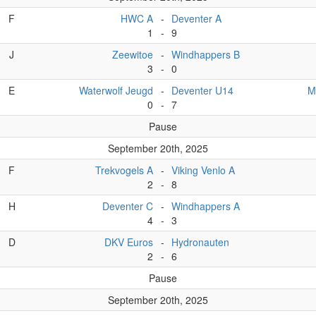
F
HWC A
-
Deventer A
1
-
9
J
Zeewitoe
-
Windhappers B
3
-
0
E
Waterwolf Jeugd
-
Deventer U14
M
0
-
7
Pause
September 20th, 2025
F
Trekvogels A
-
Viking Venlo A
2
-
8
H
Deventer C
-
Windhappers A
4
-
3
D
DKV Euros
-
Hydronauten
2
-
6
Pause
September 20th, 2025