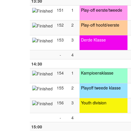
13:30
151
1
Play-off eerste/tweede
152
2
Play-off hoofd/eerste
153
3
Derde Klasse
-
4
14:30
154
1
Kampioensklasse
155
2
Playoff tweede klasse
156
3
Youth division
-
4
15:00