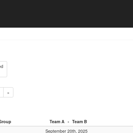
chap 2025 - Match list
ed
»
Group
Team A
-
Team B
September 20th, 2025