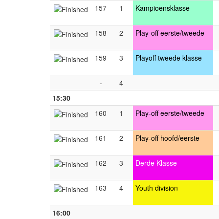
157
1
Kampioensklasse
158
2
Play-off eerste/tweede
159
3
Playoff tweede klasse
-
4
15:30
160
1
Play-off eerste/tweede
161
2
Play-off hoofd/eerste
162
3
Derde Klasse
163
4
Youth division
16:00