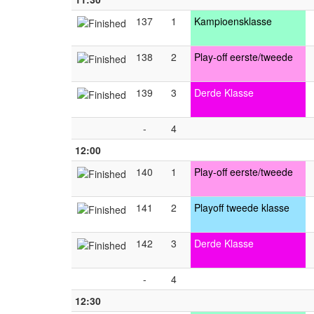
137
1
Kampioensklasse
138
2
Play-off eerste/tweede
139
3
Derde Klasse
-
4
12:00
140
1
Play-off eerste/tweede
141
2
Playoff tweede klasse
142
3
Derde Klasse
-
4
12:30