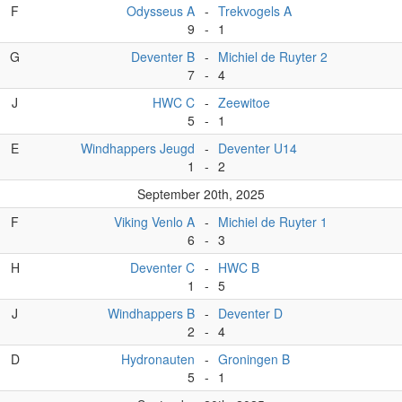
F
Odysseus A
-
Trekvogels A
9
-
1
G
Deventer B
-
Michiel de Ruyter 2
7
-
4
J
HWC C
-
Zeewitoe
5
-
1
E
Windhappers Jeugd
-
Deventer U14
1
-
2
September 20th, 2025
F
Viking Venlo A
-
Michiel de Ruyter 1
6
-
3
H
Deventer C
-
HWC B
1
-
5
J
Windhappers B
-
Deventer D
2
-
4
D
Hydronauten
-
Groningen B
5
-
1