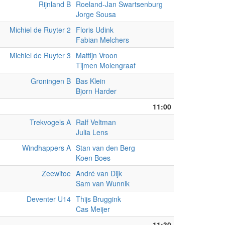
Rijnland B
Roeland-Jan Swartsenburg
Jorge Sousa
Michiel de Ruyter 2
Floris Udink
Fabian Melchers
Michiel de Ruyter 3
Mattijn Vroon
Tijmen Molengraaf
Groningen B
Bas Klein
Bjorn Harder
11:00
Trekvogels A
Ralf Veltman
Julia Lens
Windhappers A
Stan van den Berg
Koen Boes
Zeewitoe
André van Dijk
Sam van Wunnik
Deventer U14
Thijs Bruggink
Cas Meijer
11:30