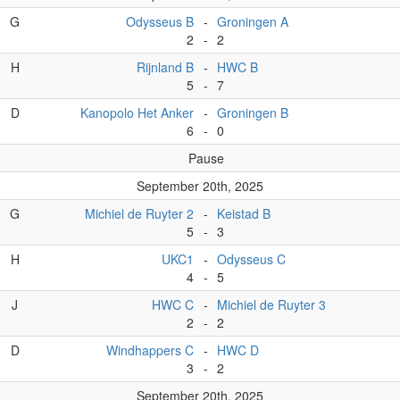
G
Odysseus B
-
Groningen A
2
-
2
H
Rijnland B
-
HWC B
5
-
7
D
Kanopolo Het Anker
-
Groningen B
6
-
0
Pause
September 20th, 2025
G
Michiel de Ruyter 2
-
Keistad B
5
-
3
H
UKC1
-
Odysseus C
4
-
5
J
HWC C
-
Michiel de Ruyter 3
2
-
2
D
Windhappers C
-
HWC D
3
-
2
September 20th, 2025