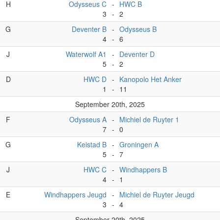
H
Odysseus C
-
HWC B
3
-
2
G
Deventer B
-
Odysseus B
4
-
6
J
Waterwolf A1
-
Deventer D
5
-
2
D
HWC D
-
Kanopolo Het Anker
1
-
11
September 20th, 2025
F
Odysseus A
-
Michiel de Ruyter 1
7
-
0
G
Keistad B
-
Groningen A
5
-
7
J
HWC C
-
Windhappers B
4
-
1
E
Windhappers Jeugd
-
Michiel de Ruyter Jeugd
3
-
4
September 20th, 2025