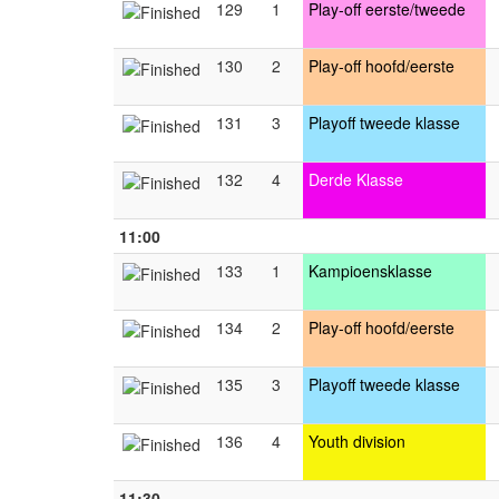
129
1
Play-off eerste/tweede
130
2
Play-off hoofd/eerste
131
3
Playoff tweede klasse
132
4
Derde Klasse
11:00
133
1
Kampioensklasse
134
2
Play-off hoofd/eerste
135
3
Playoff tweede klasse
136
4
Youth division
11:30