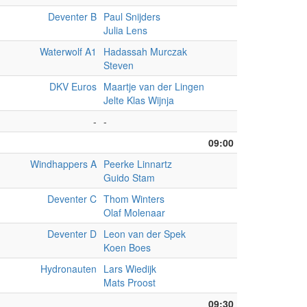
Deventer B
Paul Snijders
Julia Lens
Waterwolf A1
Hadassah Murczak
Steven
DKV Euros
Maartje van der Lingen
Jelte Klas Wijnja
-
-
09:00
Windhappers A
Peerke Linnartz
Guido Stam
Deventer C
Thom Winters
Olaf Molenaar
Deventer D
Leon van der Spek
Koen Boes
Hydronauten
Lars Wiedijk
Mats Proost
09:30