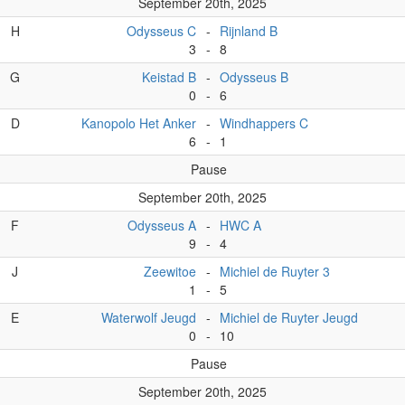
September 20th, 2025
H
Odysseus C
-
Rijnland B
3
-
8
G
Keistad B
-
Odysseus B
0
-
6
D
Kanopolo Het Anker
-
Windhappers C
6
-
1
Pause
September 20th, 2025
F
Odysseus A
-
HWC A
9
-
4
J
Zeewitoe
-
Michiel de Ruyter 3
1
-
5
E
Waterwolf Jeugd
-
Michiel de Ruyter Jeugd
0
-
10
Pause
September 20th, 2025