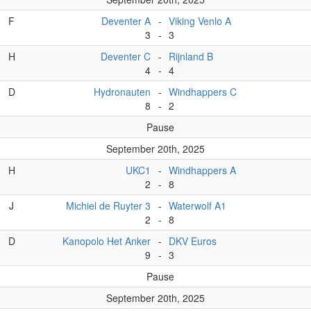
F
Deventer A
-
Viking Venlo A
3
-
3
H
Deventer C
-
Rijnland B
4
-
4
D
Hydronauten
-
Windhappers C
8
-
2
Pause
September 20th, 2025
H
UKC1
-
Windhappers A
2
-
8
J
Michiel de Ruyter 3
-
Waterwolf A1
2
-
8
D
Kanopolo Het Anker
-
DKV Euros
9
-
3
Pause
September 20th, 2025