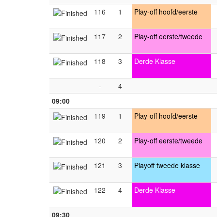
116
1
Play-off hoofd/eerste
117
2
Play-off eerste/tweede
118
3
Derde Klasse
-
4
09:00
119
1
Play-off hoofd/eerste
120
2
Play-off eerste/tweede
121
3
Playoff tweede klasse
122
4
Derde Klasse
09:30