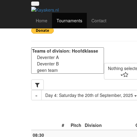
Nederlands kampioens
Home
Tournaments
Contact
Nothing select
«
Day 4: Saturday the 20th of September, 2025
#
Pitch
Division
08:30