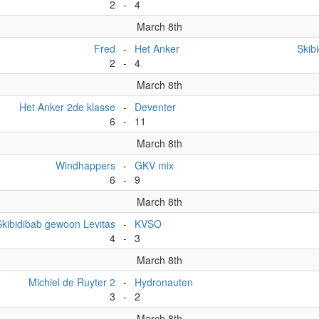
2
-
4
March 8th
Fred
-
Het Anker
Skib
2
-
4
March 8th
Het Anker 2de klasse
-
Deventer
6
-
11
March 8th
Windhappers
-
GKV mix
6
-
9
March 8th
Skibidibab gewoon Levitas
-
KVSO
4
-
3
March 8th
Michiel de Ruyter 2
-
Hydronauten
3
-
2
March 8th