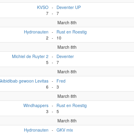
KVSO
-
Deventer UP
7
-
7
March 8th
Hydronauten
-
Rust en Roestig
2
-
10
March 8th
Michiel de Ruyter 2
-
Deventer
5
-
7
March 8th
Skibidibab gewoon Levitas
-
Fred
6
-
3
March 8th
Windhappers
-
Rust en Roestig
3
-
5
March 8th
Hydronauten
-
GKV mix