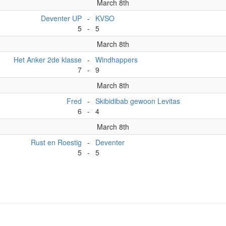
March 8th
Deventer UP
-
KVSO
5
-
5
March 8th
Het Anker 2de klasse
-
Windhappers
7
-
9
March 8th
Fred
-
Skibidibab gewoon Levitas
6
-
4
March 8th
Rust en Roestig
-
Deventer
5
-
5