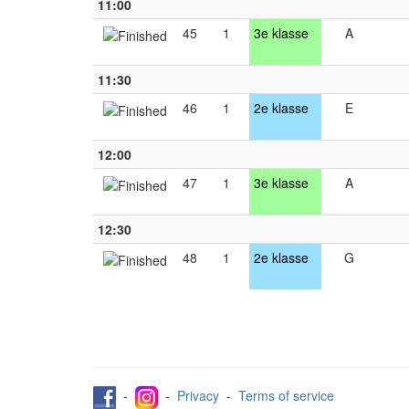
11:00
45
1
3e klasse
A
11:30
46
1
2e klasse
E
12:00
47
1
3e klasse
A
12:30
48
1
2e klasse
G
-
-
Privacy
-
Terms of service