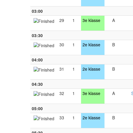
03:00
29
1
3e klasse
A
03:30
30
1
2e klasse
B
04:00
31
1
2e klasse
B
04:30
32
1
3e klasse
A
05:00
33
1
2e klasse
B
05:30