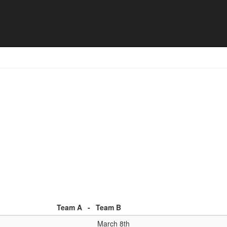
aal - Match list
Team A
-
Team B
March 8th