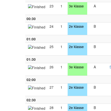
23
1
3e klasse
A
00:30
24
1
2e klasse
B
01:00
25
1
2e klasse
B
01:30
26
1
3e klasse
A
02:00
27
1
2e klasse
B
02:30
28
1
2e klasse
B