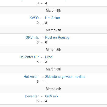
3
-
4
March 8th
KVSO
-
Het Anker
0
-
8
March 8th
GKV mix
-
Rust en Roestig
3
-
6
March 8th
Deventer UP
-
Fred
5
-
3
March 8th
Het Anker
-
Skibidibab gewoon Levitas
6
-
1
March 8th
Deventer
-
GKV mix
5
-
4