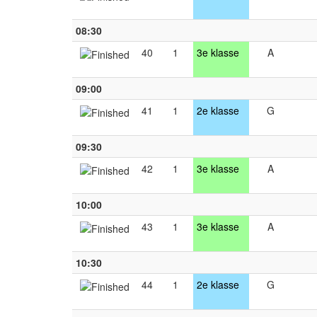
08:30
40
1
3e klasse
A
09:00
41
1
2e klasse
G
09:30
42
1
3e klasse
A
10:00
43
1
3e klasse
A
10:30
44
1
2e klasse
G