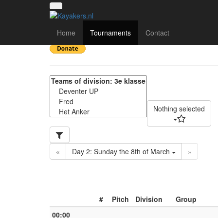
De 24uur van Stadskan
Home
Tournaments
Contact
Nothing selected
«
Day 2: Sunday the 8th of March
»
#
Pitch
Division
Group
00:00