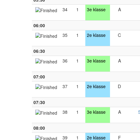
34
1
3e klasse
A
06:00
35
1
2e klasse
C
06:30
36
1
3e klasse
A
07:00
37
1
2e klasse
D
07:30
38
1
3e klasse
A
08:00
39
1
2e klasse
F