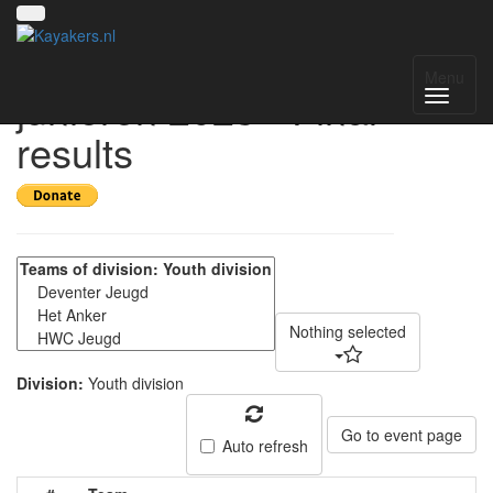
NK kanopolo
Menu
junioren 2023 - Final
results
Nothing selected
Division:
Youth division
Go to event page
Auto refresh