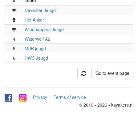
#
Team
Deventer Jeugd
Het Anker
Windhappers Jeugd
4
Waterwolf A2
5
MdR jeugd
6
HWC Jeugd
Go to event page
-
-
Privacy
-
Terms of service
© 2016 - 2026 - kayakers.nl