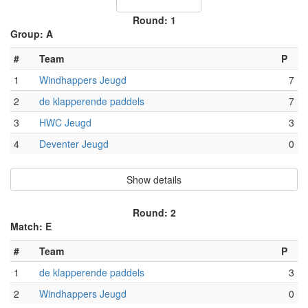
Round: 1
Group: A
#
Team
P
1
Windhappers Jeugd
7
2
de klapperende paddels
7
3
HWC Jeugd
3
4
Deventer Jeugd
0
Show details
Round: 2
Match: E
#
Team
P
1
de klapperende paddels
3
2
Windhappers Jeugd
0