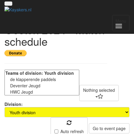
Toernooi van het
Menu
Oosten 2024 - Match
schedule
Nothing selected
Division:
Go to event page
Auto refresh