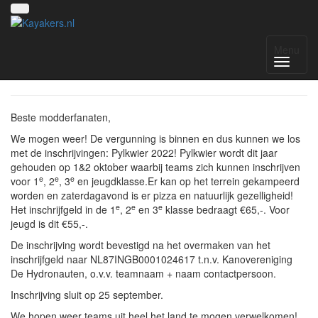
Pylkwier 2022
Menu
Beste modderfanaten,
We mogen weer! De vergunning is binnen en dus kunnen we los
met de inschrijvingen: Pylkwier 2022! Pylkwier wordt dit jaar
gehouden op 1&2 oktober waarbij teams zich kunnen inschrijven
e
e
e
voor 1
, 2
, 3
en jeugdklasse.Er kan op het terrein gekampeerd
worden en zaterdagavond is er pizza en natuurlijk gezelligheid!
e
e
e
Het inschrijfgeld in de 1
, 2
en 3
klasse bedraagt €65,-. Voor
jeugd is dit €55,-.
De inschrijving wordt bevestigd na het overmaken van het
inschrijfgeld naar NL87INGB0001024617 t.n.v. Kanovereniging
De Hydronauten, o.v.v. teamnaam + naam contactpersoon.
Inschrijving sluit op 25 september.
We hopen weer teams uit heel het land te mogen verwelkomen!