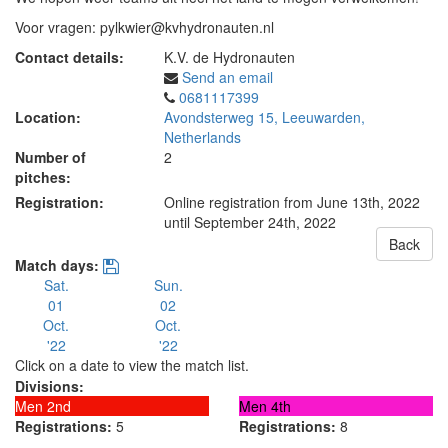
Voor vragen: pylkwier@kvhydronauten.nl
Contact details:
K.V. de Hydronauten
Send an email
0681117399
Location:
Avondsterweg 15, Leeuwarden,
Netherlands
Number of
2
pitches:
Registration:
Online registration from June 13th, 2022
until September 24th, 2022
Back
Match days:
Sat.
Sun.
01
02
Oct.
Oct.
'22
'22
Click on a date to view the match list.
Divisions:
Men 2nd
Men 4th
Registrations:
5
Registrations:
8