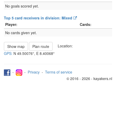
No goals scored yet.
Top 5 card receivers in division: Mixed
Player:
Cards:
No cards given yet.
Location:
Show map
Plan route
GPS:
N
49.50076°
, E
8.40068°
-
-
Privacy
-
Terms of service
© 2016 - 2026 - kayakers.nl