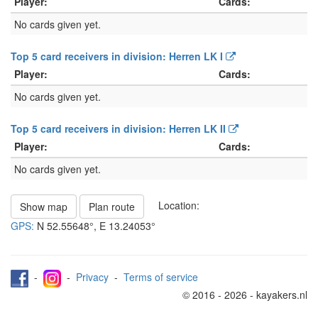
Player:
Cards:
No cards given yet.
Top 5 card receivers in division: Herren LK I
Player:
Cards:
No cards given yet.
Top 5 card receivers in division: Herren LK II
Player:
Cards:
No cards given yet.
Location:
Show map
Plan route
GPS:
N
52.55648°
, E
13.24053°
-
-
Privacy
-
Terms of service
© 2016 - 2026 - kayakers.nl