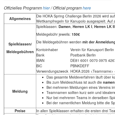
Offizielles Programm
hier
/ Official program
here
Die HOKA Spring Challenge Berlin 2026 wird au
Allgemeines
Wettkampfregeln für Kanupolo ausgespielt. Auf al
Spielklassen:
Damen
,
Herren LK I
,
Herren LK II
Meldegebühr jeweils:
150€
Die Meldegebühren werden
mit der Anmeldun
Spiel
klassen/
Kontoinhaber
Verein für Kanusport Berlin 
Meldegebühren
Bank
Postbank Berlin
IBAN
DE81 6001 0070 0975 426
BIC
PBNKDEFF
Verwendungszweck
HOKA 2026 <Teamname> <
Das gesamte Meldeverfahren läuft über k
Bis zum Meldeschluss ist auch die
nament
Bei mehreren Meldungen eines Vereins im 
Meldung
Teamnamen sollten kurz sein und idealer
Nur bei mehreren Teams in derselben Spi
Bei der namentlichen Meldung bitte die S
Preise
In allen Spielklassen erhalten die ersten drei Te